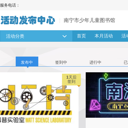
服务电话：
南宁市少年儿童图书馆
首页
本月活动
活
活动分类
发布中
签到中
进行中
已
1
天后
签到