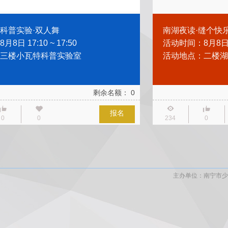
科普实验·双人舞
南湖夜读·缝个快
8日 17:10 ~ 17:50
活动时间：8月8日 19
三楼小瓦特科普实验室
活动地点：二楼湖
剩余名额：
0
报名
0
0
234
0
主办单位：南宁市少