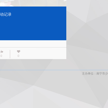
动记录
0
0
主办单位：南宁市少