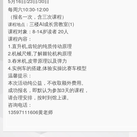
5月16日/23日/30日
每周六10:30-12:00
（报名一次，含三次课程）
三楼AI成长营教室(1)
课程地点：
课程对象：8-14岁读者 20人
课程内容：
1.直升机,齿轮的纯质传动原理
2.机械尺蠖,了解棘轮机构原理
3.舂米机,皮带原理以及弹力
4.实例车的搭建,体验实操比赛车模型
温馨提示：
本次活动纯公益，不收取额外费用。
成功报名，即默认为参加3天的课程，
请合理安排，按时到馆上课。
咨询电话：
13597111606黄老师