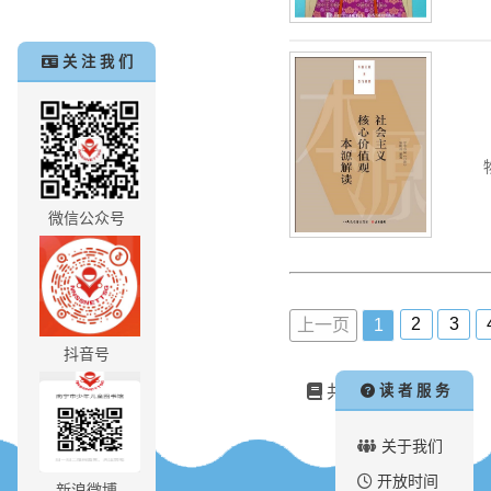
关 注 我 们
微信公众号
2
3
上一页
1
抖音号
共
145
读 者 服 务
本推荐书目
关于我们
开放时间
新浪微博