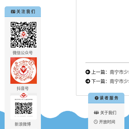
关 注 我 们
微信公众号
上一篇：
南宁市少
下一篇：
南宁市少
抖音号
读 者 服 务
关于我们
开放时间
新浪微博